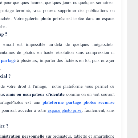
sé pour quelques heures, quelques jours ou quelques semaines.
partage terminé, vous pouvez supprimer des publications ou
galerie photo privée
 cachée. Votre
est isolée dans un espace
che.
up ?
email est impossible au-delà de quelques mégaoctets.
entaines de photos en haute résolution sans compression ni
 partagé
à plusieurs, importer des fichiers en lot, puis envoyer
.
cial ?
 de votre droit à l'image, notre plateforme vous permet de
aux amis ou usurpateur d'identité
comme on en voit souvent
plateforme partage photos sécurisé
PartagePhotos est une
s pourront accéder à votre
espace photo privé
, facilement, sans
ice ?
inistration personnelle
sur ordinateur, tablette et smartphone