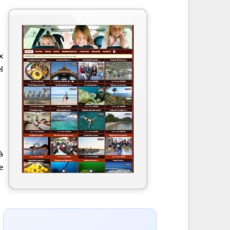
x
l
à
e