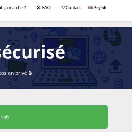
 ça marche ?
🎤 FAQ
💡Contact
English
sécurisé
os en privé 🔒
 vais