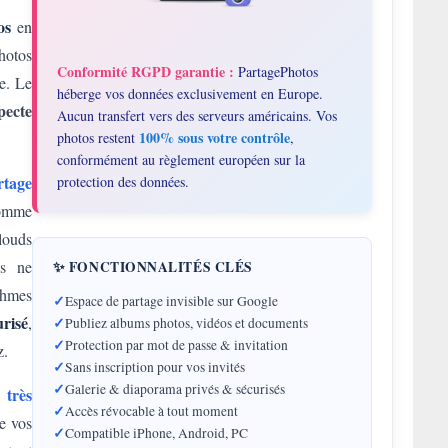
os
en
hotos
Conformité RGPD garantie :
PartagePhotos
ée. Le
héberge vos données exclusivement en Europe.
pecte
Aucun transfert vers des serveurs américains. Vos
100% sous votre contrôle
photos restent
,
conformément au règlement européen sur la
rtage
protection des données.
comme
louds
os ne
✨ FONCTIONNALITÉS CLÉS
thmes
✓
Espace de partage invisible sur Google
risé
,
✓
Publiez albums photos, vidéos et documents
✓
Protection par mot de passe & invitation
z.
✓
Sans inscription pour vos invités
✓
Galerie & diaporama privés & sécurisés
 très
✓
Accès révocable à tout moment
e vos
✓
Compatible iPhone, Android, PC