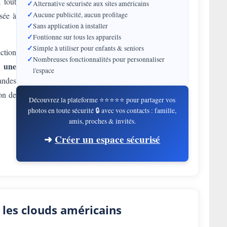
 tout
✓
Alternative sécurisée aux sites américains
✓
Aucune publicité, aucun profilage
sée à
✓
Sans application à installer
✓
Fontionne sur tous les appareils
✓
Simple à utiliser pour enfants & seniors
ction
✓
Nombreuses fonctionnalités pour personnaliser
une
et
l'espace
ndes
ion de
Découvrez la plateforme ⭐⭐⭐⭐⭐ pour partager vos
photos en toute sécurité 🔒 avec vos contacts : famille,
amis, proches & invités.
➜
Créer un espace sécurisé
 les clouds américains