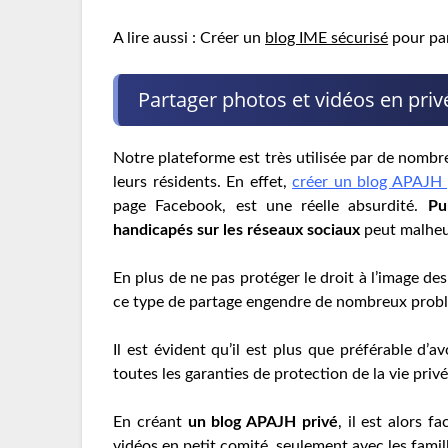
A lire aussi : Créer un
blog IME sécurisé
pour par
Partager photos et vidéos en priv
Notre plateforme est très utilisée par de nombreu
leurs résidents. En effet,
créer un blog APAJH p
page Facebook, est une réelle absurdité.
Pu
handicapés sur les réseaux sociaux
peut malheur
En plus de ne pas protéger le droit à l’image des
ce type de partage engendre de nombreux problè
Il est évident qu’il est plus que préférable d’a
toutes les garanties de protection de la vie priv
En créant
un blog APAJH privé
, il est alors 
vidéos en petit comité, seulement avec les fami