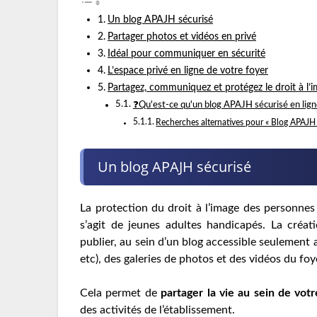
Un blog APAJH sécurisé
Partager photos et vidéos en privé
Idéal pour communiquer en sécurité
L’espace privé en ligne de votre foyer
Partagez, communiquez et protégez le droit à l’
❓Qu'est-ce qu'un blog APAJH sécurisé en lign
Recherches alternatives pour « Blog APAJH
Un blog APAJH sécurisé
La protection du droit à l’image des personnes 
s’agit de jeunes adultes handicapés. La créa
publier, au sein d’un blog accessible seulement 
etc), des galeries de photos et des vidéos du foy
Cela permet de
partager la vie au sein de votr
des activités de l’établissement.