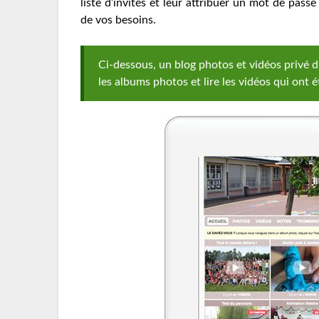
liste d’invités et leur attribuer un mot de passe
de vos besoins.
Ci-dessous, un blog photos et vidéos privé d’
les albums photos et lire les vidéos qui ont é