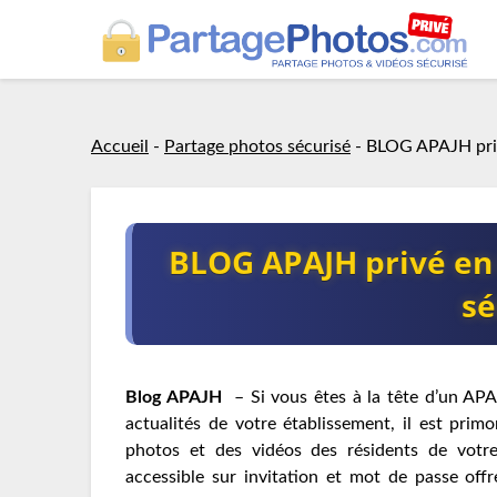
Accueil
-
Partage photos sécurisé
-
BLOG APAJH priv
BLOG APAJH privé en 
sé
Blog APAJH
– Si vous êtes à la tête d’un APA
actualités de votre établissement, il est prim
photos et des vidéos des résidents de votre
accessible sur invitation et mot de passe of