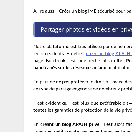
A lire aussi : Créer un
blog IME sécurisé
pour par
Partager photos et vidéos en priv
Notre plateforme est très utilisée par de nombreu
leurs résidents. En effet,
créer un blog APAJH p
page Facebook, est une réelle absurdité.
Pu
handicapés sur les réseaux sociaux
peut malheur
En plus de ne pas protéger le droit à l’image des
ce type de partage engendre de nombreux problè
Il est évident qu’il est plus que préférable d’a
toutes les garanties de protection de la vie priv
En créant
un blog APAJH privé
, il est alors 
vidéos en petit comité, seulement avec les fami