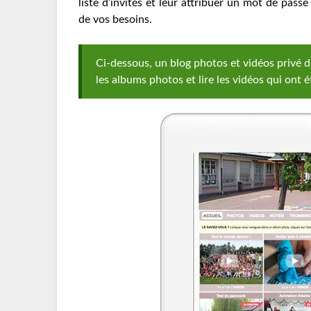
liste d’invités et leur attribuer un mot de passe
de vos besoins.
Ci-dessous, un blog photos et vidéos privé d’
les albums photos et lire les vidéos qui ont é