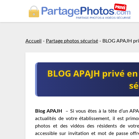
Accueil
-
Partage photos sécurisé
-
BLOG APAJH priv
BLOG APAJH privé en 
sé
Blog APAJH
– Si vous êtes à la tête d’un APA
actualités de votre établissement, il est prim
photos et des vidéos des résidents de votre
accessible sur invitation et mot de passe of