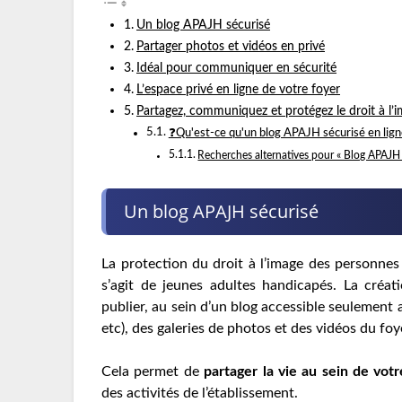
Un blog APAJH sécurisé
Partager photos et vidéos en privé
Idéal pour communiquer en sécurité
L’espace privé en ligne de votre foyer
Partagez, communiquez et protégez le droit à l’
❓Qu'est-ce qu'un blog APAJH sécurisé en lign
Recherches alternatives pour « Blog APAJH
Un blog APAJH sécurisé
La protection du droit à l’image des personnes 
s’agit de jeunes adultes handicapés. La créa
publier, au sein d’un blog accessible seulement 
etc), des galeries de photos et des vidéos du foy
Cela permet de
partager la vie au sein de votr
des activités de l’établissement.