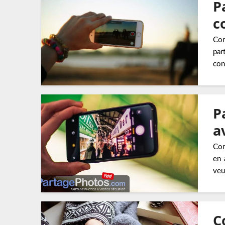
P
c
Com
par
con
P
a
Com
en 
veu
C