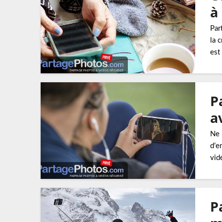
à 
Par
la 
est
P
a
Ne 
d’e
vid
P