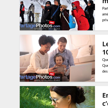
m
Par
amé
pri
L
1
Que
Que
des
E
c