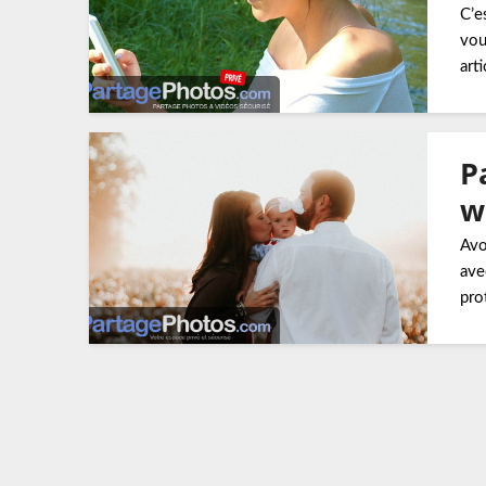
C’e
vou
art
P
w
Avo
ave
pro